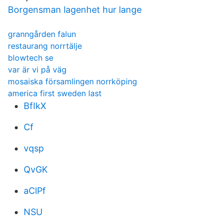
Borgensman lagenhet hur lange
granngården falun
restaurang norrtälje
blowtech se
var är vi på väg
mosaiska församlingen norrköping
america first sweden last
BfIkX
Cf
vqsp
QvGK
aClPf
NSU